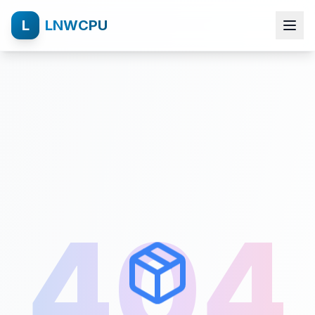
L
LNWCPU
404