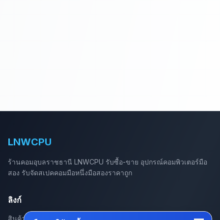
LNWCPU
ร้านคอมอุบลราชธานี LNWCPU รับซื้อ-ขาย อุปกรณ์คอมพิวเตอร์มือ
สอง รับจัดสเปคคอมมือหนึ่งมือสองราคาถูก
ลิงก์
สินค้าทั้งหมด