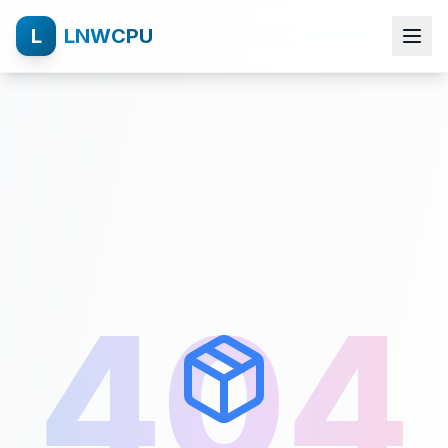
L
LNWCPU
404