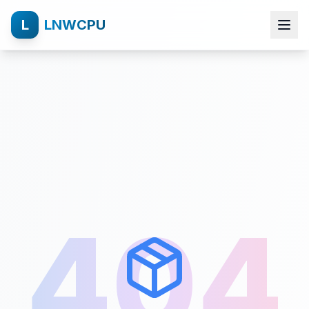
L
LNWCPU
404