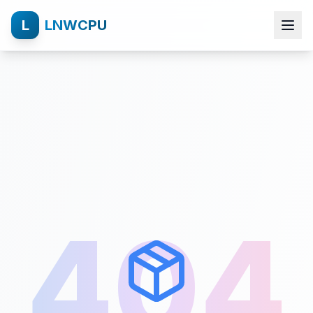
L
LNWCPU
404