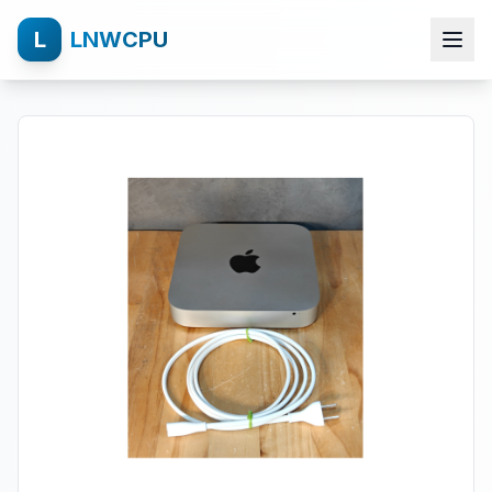
L
LNWCPU