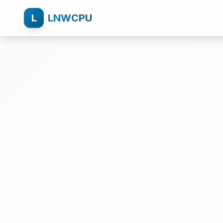
L
LNWCPU