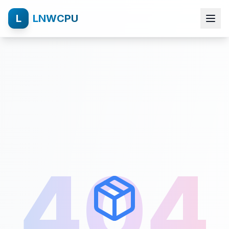
L
LNWCPU
404