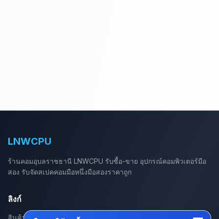
LNWCPU
ร้านคอมอุบลราชธานี LNWCPU รับซื้อ-ขาย อุปกรณ์คอมพิวเตอร์มือ
สอง รับจัดสเปคคอมมือหนึ่งมือสองราคาถูก
ลิงก์
สินค้าทั้งหมด