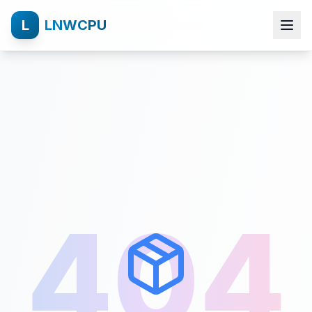
L
LNWCPU
404