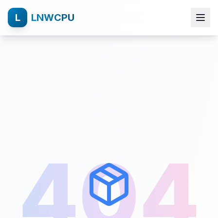
L
LNWCPU
404