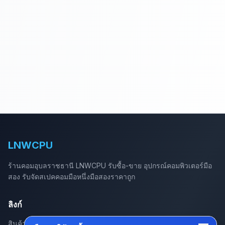
LNWCPU
ร้านคอมอุบลราชธานี LNWCPU รับซื้อ-ขาย อุปกรณ์คอมพิวเตอร์มือ
สอง รับจัดสเปคคอมมือหนึ่งมือสองราคาถูก
ลิงก์
สินค้าทั้งหมด