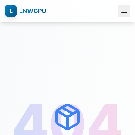
L
LNWCPU
404